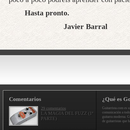
Hasta pronto.
Javier Barral
Comentarios
¿Qué es G
Guitarrista.com es 
29 comentarios
comunicación a todo
LA MAGIA DEL FUZZ (1ª
guitarra moderna. G
PARTE)
de guitarristas que h