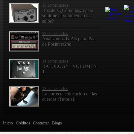
15 comentarios
Boosters ¿Cómo hago para
subirme el volumen en los
solos?
15 comentarios
Analizamos BIAS para iPad
de PositiveGrid
14 comentarios
RATOLOGY - VOLUMEN
1
13 comentarios
La correcta colocación de las
cuerdas (Tutorial)
Inicio
Créditos
Contactar
Blogs