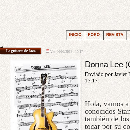
INICIO
FORO
REVISTA
La guitarra de Jazz
Vie, 06/07/2012 - 15:17
Donna Lee (G
Enviado por Javier B
15:17.
Hola, vamos a
conocidos Stan
también de los
tocar por su c