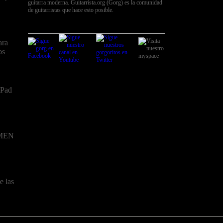
guitarra moderna. Guitarrista.org (Gorg) es la comunidad
de guitarristas que hace esto posible.
ara
os
iPad
MEN
e las