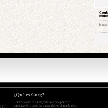
¿Qué es Gorg?
Guitarrista.com es un proyecto web para poner en
comunicación a todos los interesados en el mundo de la
(1ª